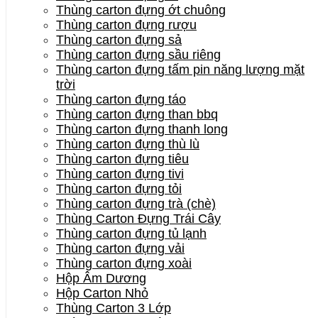
Thùng carton đựng ớt chuông
Thùng carton đựng rượu
Thùng carton đựng sả
Thùng carton đựng sầu riêng
Thùng carton đựng tấm pin năng lượng mặt
trời
Thùng carton đựng táo
Thùng carton đựng than bbq
Thùng carton đựng thanh long
Thùng carton đựng thù lù
Thùng carton đựng tiêu
Thùng carton đựng tivi
Thùng carton đựng tỏi
Thùng carton đựng trà (chè)
Thùng Carton Đựng Trái Cây
Thùng carton đựng tủ lạnh
Thùng carton đựng vải
Thùng carton đựng xoài
Hộp Âm Dương
Hộp Carton Nhỏ
Thùng Carton 3 Lớp