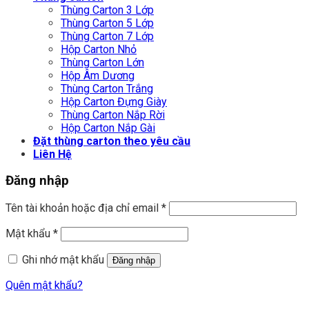
Thùng Carton 3 Lớp
Thùng Carton 5 Lớp
Thùng Carton 7 Lớp
Hộp Carton Nhỏ
Thùng Carton Lớn
Hộp Âm Dương
Thùng Carton Trắng
Hộp Carton Đựng Giày
Thùng Carton Nắp Rời
Hộp Carton Nắp Gài
Đặt thùng carton theo yêu cầu
Liên Hệ
Đăng nhập
Tên tài khoản hoặc địa chỉ email
*
Mật khẩu
*
Ghi nhớ mật khẩu
Đăng nhập
Quên mật khẩu?