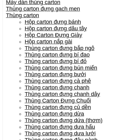
Máy dán thùng carton
Thùng carton đựng gạch men
Thùng carton
Hộp carton đựng bánh
Hộp carton đựng dâu tây
Hộp Carton Đựng Giày
Hộp carton nắp gài
Thùng carton đựng bắp ngô
Thùng carton đựng bí đao
Thùng carton đựng bí đỏ
Thùng carton đựng bún miến
Thùng carton đựng bưởi
Thùng carton đựng cà phê
Thùng carton đựng chanh
Thùng carton đựng chanh dây
Thùng Carton Đựng Chuối
Thùng carton đựng củ dền
Thùng carton đựng dừa
Thùng carton đựng dứa (thơm)
Thùng carton đựng dưa hấu
Thùng carton đựng dưa lưới
Thùng carton đựng đậu nành