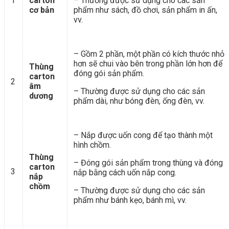
1
carton
– Thường được sử dụng cho các sản
cơ bản
phẩm như sách, đồ chơi, sản phẩm in ấn,
vv.
– Gồm 2 phần, một phần có kích thước nhỏ
hơn sẽ chui vào bên trong phần lớn hơn để
Thùng
đóng gói sản phẩm.
carton
2
âm
– Thường được sử dụng cho các sản
dương
phẩm dài, như bóng đèn, ống đèn, vv.
– Nắp được uốn cong để tạo thành một
hình chồm.
Thùng
– Đóng gói sản phẩm trong thùng và đóng
carton
3
nắp bằng cách uốn nắp cong.
nắp
chồm
– Thường được sử dụng cho các sản
phẩm như bánh kẹo, bánh mì, vv.