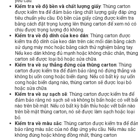
yêu cầu.
Kiểm tra về độ bền và chất lượng giấy
: Thùng carton
được kiểm tra để đảm bảo rằng chất lượng giấy đáp ứng
tiêu chuẩn yêu cầu. Độ bền của giấy cũng được kiểm tra
bằng cách đặt trọng lượng lên thùng carton để xem nó có
chịu được trọng lượng đó không.
Kiểm tra về độ dính của keo dán
: Thùng carton được
kiểm tra độ dính của keo dán trên các mối dán bằng cách
sử dụng máy móc hoặc bằng cách thử nghiệm bằng tay.
Nếu keo dán không đủ mạnh hoặc không chắc chắn, thùng
carton sẽ được loại bỏ hoặc sửa chữa.
Kiểm tra về sự thẳng đứng của thùng carton
: Thùng
carton được kiểm tra để đảm bảo rằng nó đứng thẳng và
không bị uốn cong hoặc biến dạng. Nếu có bất kỳ sự uốn
cong hoặc biến dạng nào, thùng carton sẽ được loại bỏ
hoặc sửa chữa.
Kiểm tra về sự sạch sẽ
: Thùng carton được kiểm tra để
đảm bảo rằng nó sạch sẽ và không bị bẩn hoặc có vết bẩ
nào trên bề mặt. Nếu có bất kỳ bẩn thỉu hoặc vết bẩn nào
trên bề mặt thùng carton, nó sẽ được làm sạch hoặc loại
bỏ.
Kiểm tra về màu sắc
: Thùng carton được kiểm tra để đả
bảo rằng màu sắc của nó đáp ứng yêu cầu. Nếu màu sắc
không đúng hoặc không đồng nhất, thùng carton