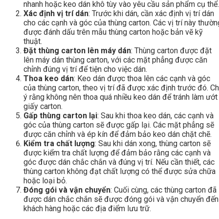
nhanh hoặc keo dán khô tùy vào yêu cầu sản phẩm cụ thể.
Xác định vị trí dán
: Trước khi dán, cần xác định vị trí dán
cho các cạnh và góc của thùng carton. Các vị trí này thườn
được đánh dấu trên mẫu thùng carton hoặc bản vẽ kỹ
thuật.
Đặt thùng carton lên máy dán
: Thùng carton được đặt
lên máy dán thùng carton, với các mặt phẳng được căn
chỉnh đúng vị trí để tiện cho việc dán.
Thoa keo dán
: Keo dán được thoa lên các cạnh và góc
của thùng carton, theo vị trí đã được xác định trước đó. C
ý rằng không nên thoa quá nhiều keo dán để tránh làm ướt
giấy carton.
Gấp thùng carton lại
: Sau khi thoa keo dán, các cạnh và
góc của thùng carton sẽ được gấp lại. Các mặt phẳng sẽ
được căn chỉnh và ép kín để đảm bảo keo dán chặt chẽ.
Kiểm tra chất lượng
: Sau khi dán xong, thùng carton sẽ
được kiểm tra chất lượng để đảm bảo rằng các cạnh và
góc được dán chắc chắn và đúng vị trí. Nếu cần thiết, các
thùng carton không đạt chất lượng có thể được sửa chữa
hoặc loại bỏ.
Đóng gói và vận chuyển
: Cuối cùng, các thùng carton đã
được dán chắc chắn sẽ được đóng gói và vận chuyển đến
khách hàng hoặc các địa điểm lưu trữ.