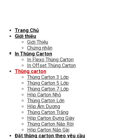
Chuyển
đến
nội
dung
Trang Chủ
Giới thiệu
Giới Thiệu
Chứng nhận
In Thùng Carton
In Flexo Thùng Carton
In Offset Thùng Carton
Thùng carton
Thùng Carton 3 Lớp
Thùng Carton 5 Lớp
Thùng Carton 7 Lớp
Hộp Carton Nhỏ
Thùng Carton Lớn
Hộp Âm Dương
Thùng Carton Trắng
Hộp Carton Đựng Giày
Thùng Carton Nắp Rời
Hộp Carton Nắp Gài
Đặt thùng carton theo yêu cầu