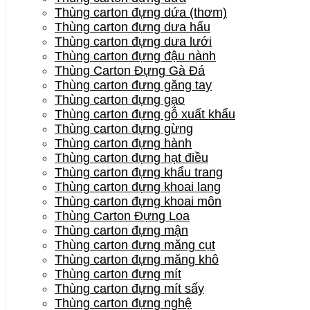
Thùng carton đựng dứa (thơm)
Thùng carton đựng dưa hấu
Thùng carton đựng dưa lưới
Thùng carton đựng đậu nành
Thùng Carton Đựng Gà Đá
Thùng carton đựng găng tay
Thùng carton đựng gạo
Thùng carton đựng gỗ xuất khẩu
Thùng carton đựng gừng
Thùng carton đựng hành
Thùng carton đựng hạt điều
Thùng carton đựng khẩu trang
Thùng carton đựng khoai lang
Thùng carton đựng khoai môn
Thùng Carton Đựng Loa
Thùng carton đựng mận
Thùng carton đựng măng cụt
Thùng carton đựng măng khô
Thùng carton đựng mít
Thùng carton đựng mít sấy
Thùng carton đựng nghệ