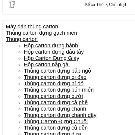
Kể cả Thứ 7, Chủ nhật
Máy dán thùng carton
Thùng carton đựng gạch men
Thùng carton
Hộp carton đựng bánh
Hộp carton đựng dâu tây
Hộp Carton Đựng Giày
Hộp carton nắp gài
Thùng carton đựng bắp ngô
Thùng carton đựng bí đao
Thùng carton đựng bí đỏ
Thùng carton đựng bún miến
Thùng carton đựng bưởi
Thùng carton đựng cà phê
Thùng carton đựng chanh
Thùng carton đựng chanh dây
Thùng Carton Đựng Chuối
Thùng carton đựng củ dền
Thùng carton đựng dừa