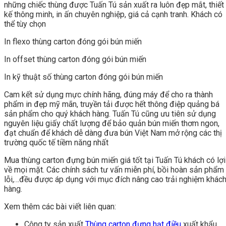
những chiếc thùng được Tuấn Tú sản xuất ra luôn đẹp mắt, thiết
kế thông minh, in ấn chuyên nghiệp, giá cả cạnh tranh. Khách có
thể tùy chọn
In flexo thùng carton đóng gói bún miến
In offset thùng carton đóng gói bún miến
In kỹ thuật số thùng carton đóng gói bún miến
Cam kết sử dụng mực chính hãng, đúng máy để cho ra thành
phẩm in đẹp mỹ mãn, truyền tải được hết thông điệp quảng bá
sản phẩm cho quý khách hàng. Tuấn Tú cũng ưu tiên sử dụng
nguyên liệu giấy chất lượng để bảo quản bún miến thơm ngon,
đạt chuẩn để khách dễ dàng đưa bún Việt Nam mở rộng các thị
trường quốc tế tiềm năng nhất
Mua thùng carton đựng bún miến giá tốt tại Tuấn Tú khách có lợi
về mọi mặt. Các chính sách tư vấn miễn phí, bồi hoàn sản phẩm
lỗi,…đều được áp dụng với mục đích nâng cao trải nghiệm khác
hàng.
Xem thêm các bài viết liên quan:
Công ty sản xuất
Thùng carton đựng hạt điều
xuất khẩu