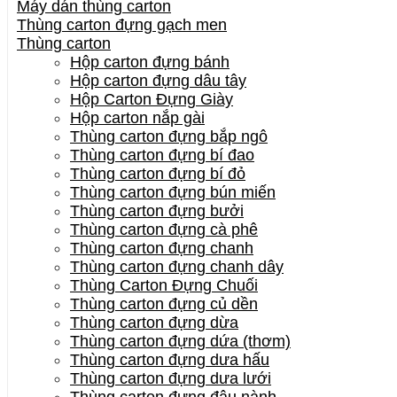
Máy dán thùng carton
Thùng carton đựng gạch men
Thùng carton
Hộp carton đựng bánh
Hộp carton đựng dâu tây
Hộp Carton Đựng Giày
Hộp carton nắp gài
Thùng carton đựng bắp ngô
Thùng carton đựng bí đao
Thùng carton đựng bí đỏ
Thùng carton đựng bún miến
Thùng carton đựng bưởi
Thùng carton đựng cà phê
Thùng carton đựng chanh
Thùng carton đựng chanh dây
Thùng Carton Đựng Chuối
Thùng carton đựng củ dền
Thùng carton đựng dừa
Thùng carton đựng dứa (thơm)
Thùng carton đựng dưa hấu
Thùng carton đựng dưa lưới
Thùng carton đựng đậu nành