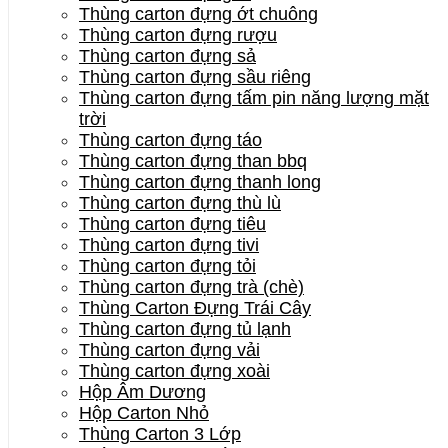
Thùng carton đựng ớt chuông
Thùng carton đựng rượu
Thùng carton đựng sả
Thùng carton đựng sầu riêng
Thùng carton đựng tấm pin năng lượng mặt
trời
Thùng carton đựng táo
Thùng carton đựng than bbq
Thùng carton đựng thanh long
Thùng carton đựng thù lù
Thùng carton đựng tiêu
Thùng carton đựng tivi
Thùng carton đựng tỏi
Thùng carton đựng trà (chè)
Thùng Carton Đựng Trái Cây
Thùng carton đựng tủ lạnh
Thùng carton đựng vải
Thùng carton đựng xoài
Hộp Âm Dương
Hộp Carton Nhỏ
Thùng Carton 3 Lớp