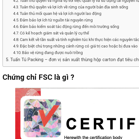
Tuân thủ quyền và nghĩa vụ với việc quản lý và sử dụng tài nguyên 
Tuân thủ quyền và lợi ích về rừng của người bản địa sinh sống
Tuân thủ mối quan hệ và lợi ích người lao động
Đảm bảo lợi ích từ nguồn tài nguyên rừng
Đảm bảo kiểm soát tác động rừng đến môi trường sống
Có kế hoạch giám sát và quản lý cụ thể
Cam kết về tần suất và tính nghiêm túc khi thực hiện các nguyên tắ
Đặc biệt chú trọng những cánh rừng có giá trị cao hoặc bị đưa và
Bảo vệ rừng đang được nuôi trồng
Tuấn Tú Packing – đơn vị sản xuất thùng hộp carton đạt tiêu 
Chứng chỉ FSC là gì ?