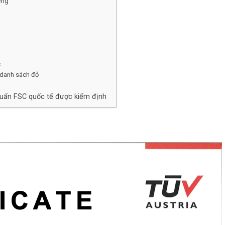
rừng
c
o danh sách đỏ
chuẩn FSC quốc tế được kiểm định