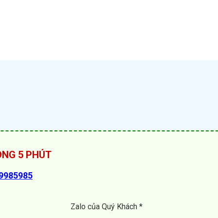
RONG 5 PHÚT
89985985
Zalo của Quý Khách *