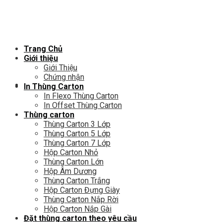
Chuyển
đến
nội
dung
Trang Chủ
Giới thiệu
Giới Thiệu
Chứng nhận
In Thùng Carton
In Flexo Thùng Carton
In Offset Thùng Carton
Thùng carton
Thùng Carton 3 Lớp
Thùng Carton 5 Lớp
Thùng Carton 7 Lớp
Hộp Carton Nhỏ
Thùng Carton Lớn
Hộp Âm Dương
Thùng Carton Trắng
Hộp Carton Đựng Giày
Thùng Carton Nắp Rời
Hộp Carton Nắp Gài
Đặt thùng carton theo yêu cầu