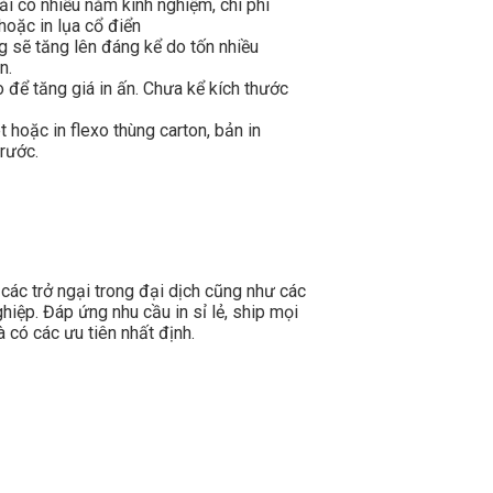
hải có nhiều năm kinh nghiệm, chi phí
hoặc in lụa cổ điển
ng sẽ tăng lên đáng kể do tốn nhiều
n.
o để tăng giá in ấn. Chưa kể kích thước
t hoặc in flexo thùng carton, bản in
trước.
các trở ngại trong đại dịch cũng như các
ghiệp. Đáp ứng nhu cầu in sỉ lẻ, ship mọi
 có các ưu tiên nhất định.