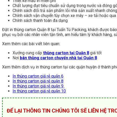
Thiết kế mẫu in miễn phí
Chất lượng đạt tiêu chuẩn sử dụng trong nước và đóng gó
Chính sách đổi trả sản phẩm lỗi nhà sản xuất nhanh chóng
Chính sách vận chuyển tùy chọn xe máy – xe tải hoặc qua 
Chính sách thanh toán đa dạng
Đặt in thùng carton Quận 8 tại Tuấn Tú Packing, khách được bá
phục vụ bởi các nhân viên tận tình, am hiểu tâm lý khách hàng, 
Xem thêm các bài viết liên quan:
Xưởng cung cấp
thùng carton tại Quận 8
giá tốt
Nơi
bán thùng carton chuyển nhà tại Quận 8
Xem thêm dịch vụ in thùng carton tại các quận huyện ở thành ph
In thùng carton giá rẻ quận 6
In thùng carton giá rẻ quận 8
In thùng carton giá rẻ quận 9
In thùng carton giá rẻ quận 10
ĐỂ LẠI THÔNG TIN CHÚNG TÔI SẼ LIÊN HỆ T