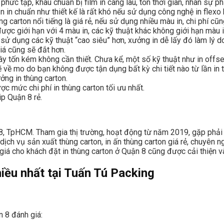
g phức tạp, khâu chuẩn bị film in càng lâu, tốn thời gian, nhân sự p
 in chuẩn như thiết kế là rất khó nếu sử dụng công nghệ in flexo 
g carton nổi tiếng là giá rẻ, nếu sử dụng nhiều màu in, chi phí cũ
 được giới hạn với 4 màu in, các kỹ thuật khác không giới hạn màu i
 sử dụng các kỹ thuật “cao siêu” hơn, xưởng in dễ lấy đó làm lý d
giá cũng sẽ đắt hơn.
 gây tốn kém không cần thiết. Chưa kể, một số kỹ thuật như in offse
ẽ về mo do bạn không được tận dụng bất kỳ chi tiết nào từ lần in 
ởng in thùng carton.
c mức chi phí in thùng carton tối ưu nhất.
p Quận 8 rẻ.
 8, TpHCM. Tham gia thị trường, hoạt động từ năm 2019, gặp phải 
dịch vụ sản xuất thùng carton, in ấn thùng carton giá rẻ, chuyên n
giá cho khách đặt in thùng carton ở Quận 8 cũng được cải thiện và
iều nhất tại Tuấn Tú Packing
 8 đánh giá: