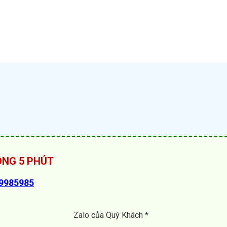
RONG 5 PHÚT
89985985
Zalo của Quý Khách *