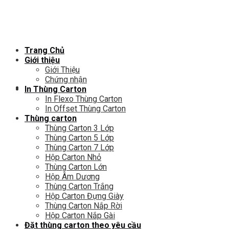
Chuyển
đến
nội
dung
Trang Chủ
Giới thiệu
Giới Thiệu
Chứng nhận
In Thùng Carton
In Flexo Thùng Carton
In Offset Thùng Carton
Thùng carton
Thùng Carton 3 Lớp
Thùng Carton 5 Lớp
Thùng Carton 7 Lớp
Hộp Carton Nhỏ
Thùng Carton Lớn
Hộp Âm Dương
Thùng Carton Trắng
Hộp Carton Đựng Giày
Thùng Carton Nắp Rời
Hộp Carton Nắp Gài
Đặt thùng carton theo yêu cầu