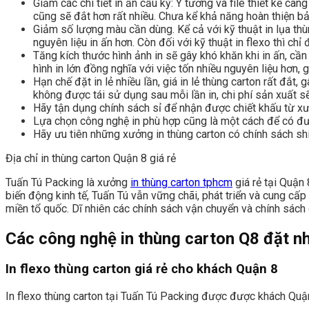
Giảm các chi tiết in ấn cầu kỳ: Ý tưởng và file thiết kế càn
cũng sẽ đắt hơn rất nhiều. Chưa kể khả năng hoàn thiện bản
Giảm số lượng màu cần dùng. Kể cả với kỹ thuật in lụa thùn
nguyên liệu in ấn hơn. Còn đối với kỹ thuật in flexo thì chỉ
Tăng kích thước hình ảnh in sẽ gây khó khăn khi in ấn, cần
hình in lớn đồng nghĩa với việc tốn nhiều nguyên liệu hơn, 
Hạn chế đặt in lẻ nhiều lần, giá in lẻ thùng carton rất đắt,
không được tái sử dụng sau mỗi lần in, chi phí sản xuất s
Hãy tận dụng chính sách sỉ để nhận được chiết khấu từ xư
Lựa chọn công nghệ in phù hợp cũng là một cách để có đượ
Hãy ưu tiên những xưởng in thùng carton có chính sách shi
Địa chỉ in thùng carton Quận 8 giá rẻ
Tuấn Tú Packing là xưởng
in thùng carton tphcm
giá rẻ tại Quận
biến động kinh tế, Tuấn Tú vẫn vững chãi, phát triển và cung cấp 
miền tổ quốc. Dĩ nhiên các chính sách vận chuyển và chính sách 
Các công nghệ in thùng carton Q8 đặt nh
In flexo thùng carton giá rẻ cho khách Quận 8
In flexo thùng carton tại Tuấn Tú Packing được được khách Quận