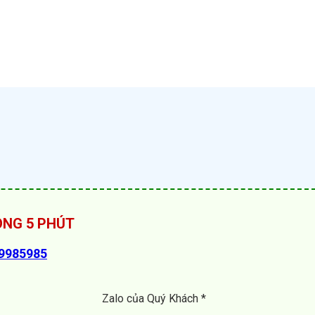
RONG 5 PHÚT
89985985
Zalo của Quý Khách *