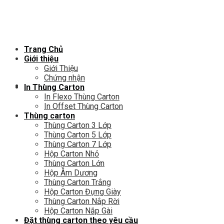
Chuyển
đến
nội
dung
Trang Chủ
Giới thiệu
Giới Thiệu
Chứng nhận
In Thùng Carton
In Flexo Thùng Carton
In Offset Thùng Carton
Thùng carton
Thùng Carton 3 Lớp
Thùng Carton 5 Lớp
Thùng Carton 7 Lớp
Hộp Carton Nhỏ
Thùng Carton Lớn
Hộp Âm Dương
Thùng Carton Trắng
Hộp Carton Đựng Giày
Thùng Carton Nắp Rời
Hộp Carton Nắp Gài
Đặt thùng carton theo yêu cầu