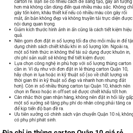
carton rẻ. Bạn sẽ có nhiều cách để sáng tạo, gây ấn tượng
hơn mà không cần dùng đến quá nhiều màu sắc. Không chỉ
gây tốn kém, khâu thiết kế nếu có nhiều màu còn gây rối
mắt, ấn bản không đẹp và không truyền tải trực diện được
nội dung quan trọng.
Giảm kích thước hình ảnh in ấn cũng là cách tiết kiệm hiệu
quả.
Nên gom đơn đặt in số lượng tối đa cho mỗi mẫu in để tậ
dụng chính sách chiết khấu khi in số lượng lớn. Ngoài ra,
một số hình thức in không thể tái sử dụng được khuôn in,
chi phí sản xuất sẽ không thể tiết kiệm được.
Lựa chọn công nghệ in phù hợp với số lượng thùng carton
cần in. Ví dụ như với đơn đặt in lẻ thùng carton Quận 10,
hãy chọn in lụa hoặc in kỹ thuật số (so về chất lượng và
thời gian thì in kỹ thuật số đẹp và nhanh hơn nhưng đắt
hơn). Còn in số nhiều thùng carton tại Quận 10, khách nên
chọn in flexo hoặc in offset sẽ được chiết khấu tốt hơn.
Cân nhắc thời gian nhận hàng, không nên đặt in hối lấy gấp
một số xưởng sẽ tăng phụ phí do nhân công phải tăng ca
để kịp tiến độ bạn đề ra.
Ưu tiên xưởng có chính sách vận chuyển Quận 10 rẻ, khôn
có phụ phí phát sinh.
Địa chỉ in thùng carton Quận 10 giá rẻ