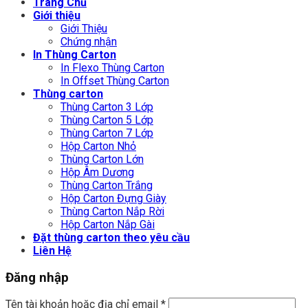
Trang Chủ
Giới thiệu
Giới Thiệu
Chứng nhận
In Thùng Carton
In Flexo Thùng Carton
In Offset Thùng Carton
Thùng carton
Thùng Carton 3 Lớp
Thùng Carton 5 Lớp
Thùng Carton 7 Lớp
Hộp Carton Nhỏ
Thùng Carton Lớn
Hộp Âm Dương
Thùng Carton Trắng
Hộp Carton Đựng Giày
Thùng Carton Nắp Rời
Hộp Carton Nắp Gài
Đặt thùng carton theo yêu cầu
Liên Hệ
Đăng nhập
Tên tài khoản hoặc địa chỉ email
*