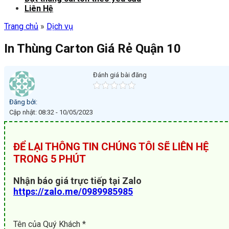
Liên Hệ
Trang chủ
»
Dịch vụ
In Thùng Carton Giá Rẻ Quận 10
Đánh giá bài đăng
Đăng bởi:
Cập nhật: 08:32 - 10/05/2023
ĐỂ LẠI THÔNG TIN CHÚNG TÔI SẼ LIÊN HỆ
TRONG 5 PHÚT
Nhận báo giá trực tiếp tại Zalo
https://zalo.me/0989985985
Tên của Quý Khách *