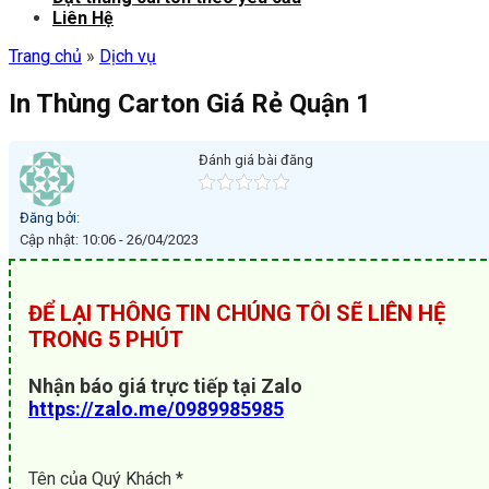
Liên Hệ
Trang chủ
»
Dịch vụ
In Thùng Carton Giá Rẻ Quận 1
Đánh giá bài đăng
Đăng bởi:
Cập nhật: 10:06 - 26/04/2023
ĐỂ LẠI THÔNG TIN CHÚNG TÔI SẼ LIÊN HỆ
TRONG 5 PHÚT
Nhận báo giá trực tiếp tại Zalo
https://zalo.me/0989985985
Tên của Quý Khách *