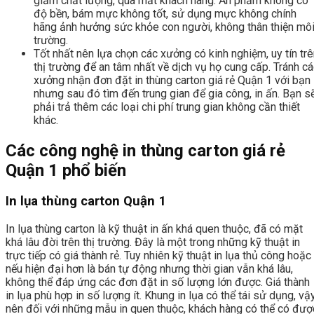
giảm chất lượng, qua mắt khách hàng. Ấn phẩm không có
độ bền, bám mực không tốt, sử dụng mực không chính
hãng ảnh hưởng sức khỏe con người, không thân thiện mô
trường.
Tốt nhất nên lựa chọn các xưởng có kinh nghiệm, uy tín tr
thị trường để an tâm nhất về dịch vụ họ cung cấp. Tránh c
xưởng nhận đơn đặt in thùng carton giá rẻ Quận 1 với bạn
nhưng sau đó tìm đến trung gian để gia công, in ấn. Bạn s
phải trả thêm các loại chi phí trung gian không cần thiết
khác.
Các công nghệ in thùng carton giá rẻ
Quận 1 phổ biến
In lụa thùng carton Quận 1
In lụa thùng carton là kỹ thuật in ấn khá quen thuộc, đã có mặt
khá lâu đời trên thị trường. Đây là một trong những kỹ thuật in
trực tiếp có giá thành rẻ. Tuy nhiên kỹ thuật in lụa thủ công hoặc
nếu hiện đại hơn là bán tự động nhưng thời gian vẫn khá lâu,
không thể đáp ứng các đơn đặt in số lượng lớn được. Giá thành
in lụa phù hợp in số lượng ít. Khung in lụa có thể tái sử dụng, vậ
nên đối với những mẫu in quen thuộc, khách hàng có thể có đượ