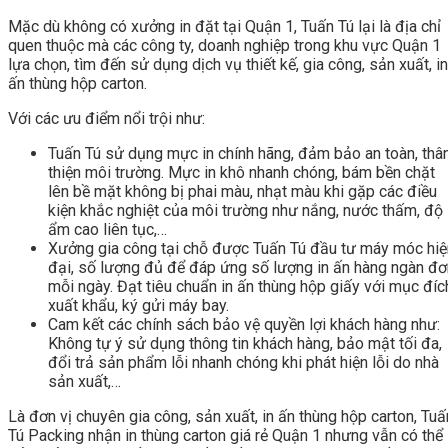
Mặc dù không có xưởng in đặt tại Quận 1, Tuấn Tú lại là địa chỉ
quen thuộc mà các công ty, doanh nghiệp trong khu vực Quận 1
lựa chọn, tìm đến sử dụng dịch vụ thiết kế, gia công, sản xuất, in
ấn thùng hộp carton.
Với các ưu điểm nổi trội như:
Tuấn Tú sử dụng mực in chính hãng, đảm bảo an toàn, thâ
thiện môi trường. Mực in khô nhanh chóng, bám bền chặt
lên bề mặt không bị phai màu, nhạt màu khi gặp các điều
kiện khắc nghiệt của môi trường như nắng, nước thấm, độ
ẩm cao liên tục,…
Xưởng gia công tại chỗ được Tuấn Tú đầu tư máy móc hiệ
đại, số lượng đủ để đáp ứng số lượng in ấn hàng ngàn đơ
mỗi ngày. Đạt tiêu chuẩn in ấn thùng hộp giấy với mục đíc
xuất khẩu, ký gửi máy bay.
Cam kết các chính sách bảo vệ quyền lợi khách hàng như:
Không tự ý sử dụng thông tin khách hàng, bảo mật tối đa,
đổi trả sản phẩm lỗi nhanh chóng khi phát hiện lỗi do nhà
sản xuất,…
Là đơn vị chuyên gia công, sản xuất, in ấn thùng hộp carton, Tuấ
Tú Packing nhận in thùng carton giá rẻ Quận 1 nhưng vẫn có thể