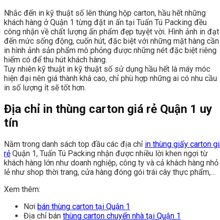
Nhắc đến in kỹ thuật số lên thùng hộp carton, hầu hết những
khách hàng ở Quận 1 từng đặt in ấn tại Tuấn Tú Packing đều
công nhận về chất lượng ấn phẩm đẹp tuyệt vời. Hình ảnh in đạt
đến mức sống động, cuốn hút, đặc biệt với những mặt hàng cần
in hình ảnh sản phẩm mô phỏng được những nét đặc biệt riêng
hiếm có để thu hút khách hàng.
Tuy nhiên kỹ thuật in kỹ thuật số sử dụng hầu hết là máy móc
hiện đại nên giá thành khá cao, chỉ phù hợp những ai có nhu cầu
in số lượng ít sẽ tốt hơn.
Địa chỉ in thùng carton giá rẻ Quận 1 uy
tín
Nằm trong danh sách top đầu các địa chỉ
in thùng giấy carton g
rẻ
Quận 1, Tuấn Tú Packing nhận được nhiều lời khen ngợi từ
khách hàng lớn như doanh nghiệp, công ty và cả khách hàng nhỏ
lẻ như shop thời trang, cửa hàng đóng gói trái cây thực phẩm,…
Xem thêm:
Nơi
bán thùng carton tại Quận 1
Địa chỉ bán
thùng carton chuyển nhà tại Quận 1