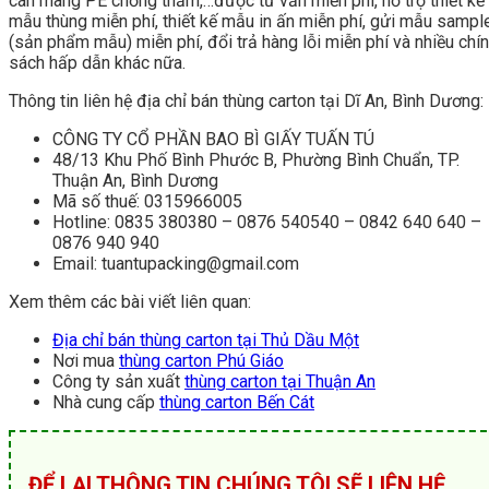
cán màng PE chống thấm,…được tư vấn miễn phí, hỗ trợ thiết kế
mẫu thùng miễn phí, thiết kế mẫu in ấn miễn phí, gửi mẫu sampl
(sản phẩm mẫu) miễn phí, đổi trả hàng lỗi miễn phí và nhiều chí
sách hấp dẫn khác nữa.
Thông tin liên hệ địa chỉ bán thùng carton tại Dĩ An, Bình Dương:
CÔNG TY CỔ PHẦN BAO BÌ GIẤY TUẤN TÚ
48/13 Khu Phố Bình Phước B, Phường Bình Chuẩn, TP.
Thuận An, Bình Dương
Mã số thuế: 0315966005
Hotline: 0835 380380 – 0876 540540 – 0842 640 640 –
0876 940 940
Email: tuantupacking@gmail.com
Xem thêm các bài viết liên quan:
Địa chỉ bán thùng carton tại Thủ Dầu Một
Nơi mua
thùng carton Phú Giáo
Công ty sản xuất
thùng carton tại Thuận An
Nhà cung cấp
thùng carton Bến Cát
ĐỂ LẠI THÔNG TIN CHÚNG TÔI SẼ LIÊN HỆ