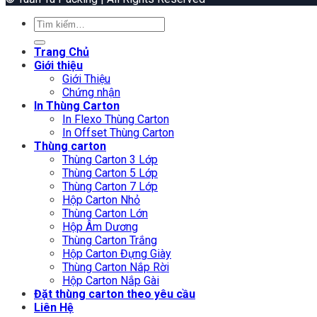
Tìm
kiếm:
Trang Chủ
Giới thiệu
Giới Thiệu
Chứng nhận
In Thùng Carton
In Flexo Thùng Carton
In Offset Thùng Carton
Thùng carton
Thùng Carton 3 Lớp
Thùng Carton 5 Lớp
Thùng Carton 7 Lớp
Hộp Carton Nhỏ
Thùng Carton Lớn
Hộp Âm Dương
Thùng Carton Trắng
Hộp Carton Đựng Giày
Thùng Carton Nắp Rời
Hộp Carton Nắp Gài
Đặt thùng carton theo yêu cầu
Liên Hệ