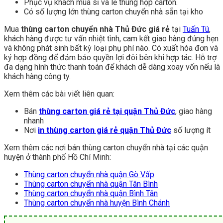
Phục vụ khách mua sỉ và lẻ thùng hộp carton.
Có số lượng lớn thùng carton chuyển nhà sẵn tại kho
Mua
thùng carton chuyển nhà Thủ Đức giá rẻ
tại
Tuấn Tú
,
khách hàng được tư vấn nhiệt tình, cam kết giao hàng đúng hẹn
và không phát sinh bất kỳ loại phụ phí nào. Có xuất hóa đơn và
ký hợp đồng để đảm bảo quyền lợi đôi bên khi hợp tác. Hỗ trợ
đa dạng hình thức thanh toán để khách dễ dàng xoay vốn nếu là
khách hàng công ty.
Xem thêm các bài viết liên quan:
Bán
thùng carton giá rẻ tại quận Thủ Đức
, giao hàng
nhanh
Nơi
in thùng carton giá rẻ quận Thủ Đức
số lượng ít
Xem thêm các nơi bán thùng carton chuyển nhà tại các quận
huyện ở thành phố Hồ Chí Minh:
Thùng carton chuyển nhà quận Gò Vấp
Thùng carton chuyển nhà quận Tân Bình
Thùng carton chuyển nhà quận Bình Tân
Thùng carton chuyển nhà huyện Bình Chánh