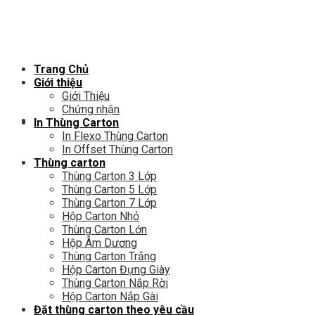
Chuyển
đến
nội
dung
Trang Chủ
Giới thiệu
Giới Thiệu
Chứng nhận
In Thùng Carton
In Flexo Thùng Carton
In Offset Thùng Carton
Thùng carton
Thùng Carton 3 Lớp
Thùng Carton 5 Lớp
Thùng Carton 7 Lớp
Hộp Carton Nhỏ
Thùng Carton Lớn
Hộp Âm Dương
Thùng Carton Trắng
Hộp Carton Đựng Giày
Thùng Carton Nắp Rời
Hộp Carton Nắp Gài
Đặt thùng carton theo yêu cầu