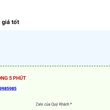
 giá tốt
RONG 5 PHÚT
89985985
Zalo của Quý Khách *