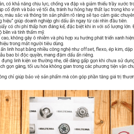
, có khả năng chịu lực, chống va đập và giảm thiểu trầy xước tro
p cố định và bảo vệ tối đa, tránh hư hỏng hay thất lạc trong kho v
, màu sắc và thông tin sản phẩm rõ ràng sẽ tạo cảm giác chuyên 
 hiệu” giúp doanh nghiệp ghi dấu ấn ngay từ cái nhìn đầu tiên.
ấy có chi phí thấp hơn đáng kể, đặc biệt khi in với số lượng lớn.
ộ bền và tính thẩm mỹ.
 cao, không gây ô nhiễm và phù hợp xu hướng phát triển xanh hiện
 hiệu trong mắt người tiêu dùng.
n linh hoạt bằng nhiều công nghệ như offset, flexo, ép kim, dập n
mẫu bao bì độc quyền, mang đậm dấu ấn riêng.
đựng linh kiện xe thường nhẹ, dễ dàng gấp gọn khi chưa sử dụng, 
ch gọn gàng, tối ưu hóa không gian trong các phương tiện vận chuy
ng chỉ giúp bảo vệ sản phẩm mà còn góp phần tăng giá trị thương 