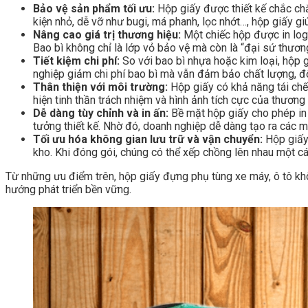
Bảo vệ sản phẩm tối ưu:
Hộp giấy được thiết kế chắc chắn
kiện nhỏ, dễ vỡ như bugi, má phanh, lọc nhớt…, hộp giấy giú
Nâng cao giá trị thương hiệu:
Một chiếc hộp được in logo
Bao bì không chỉ là lớp vỏ bảo vệ mà còn là “đại sứ thương
Tiết kiệm chi phí:
So với bao bì nhựa hoặc kim loại, hộp gi
nghiệp giảm chi phí bao bì mà vẫn đảm bảo chất lượng, đ
Thân thiện với môi trường:
Hộp giấy có khả năng tái chế
hiện tinh thần trách nhiệm và hình ảnh tích cực của thương
Dễ dàng tùy chỉnh và in ấn:
Bề mặt hộp giấy cho phép in ấ
tưởng thiết kế. Nhờ đó, doanh nghiệp dễ dàng tạo ra các 
Tối ưu hóa không gian lưu trữ và vận chuyển:
Hộp giấy 
kho. Khi đóng gói, chúng có thể xếp chồng lên nhau một cá
Từ những ưu điểm trên, hộp giấy đựng phụ tùng xe máy, ô tô khô
hướng phát triển bền vững.