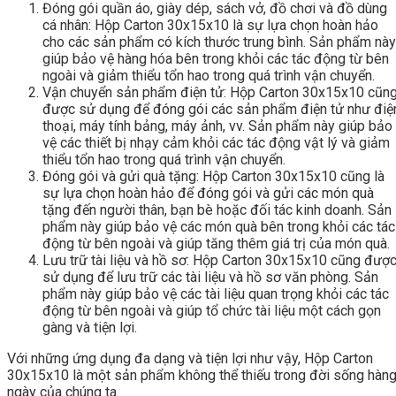
Đóng gói quần áo, giày dép, sách vở, đồ chơi và đồ dùng
cá nhân: Hộp Carton 30x15x10 là sự lựa chọn hoàn hảo
cho các sản phẩm có kích thước trung bình. Sản phẩm này
giúp bảo vệ hàng hóa bên trong khỏi các tác động từ bên
ngoài và giảm thiểu tổn hao trong quá trình vận chuyển.
Vận chuyển sản phẩm điện tử: Hộp Carton 30x15x10 cũn
được sử dụng để đóng gói các sản phẩm điện tử như điệ
thoại, máy tính bảng, máy ảnh, vv. Sản phẩm này giúp bảo
vệ các thiết bị nhạy cảm khỏi các tác động vật lý và giảm
thiểu tổn hao trong quá trình vận chuyển.
Đóng gói và gửi quà tặng: Hộp Carton 30x15x10 cũng là
sự lựa chọn hoàn hảo để đóng gói và gửi các món quà
tặng đến người thân, bạn bè hoặc đối tác kinh doanh. Sản
phẩm này giúp bảo vệ các món quà bên trong khỏi các tác
động từ bên ngoài và giúp tăng thêm giá trị của món quà.
Lưu trữ tài liệu và hồ sơ: Hộp Carton 30x15x10 cũng đượ
sử dụng để lưu trữ các tài liệu và hồ sơ văn phòng. Sản
phẩm này giúp bảo vệ các tài liệu quan trọng khỏi các tác
động từ bên ngoài và giúp tổ chức tài liệu một cách gọn
gàng và tiện lợi.
Với những ứng dụng đa dạng và tiện lợi như vậy, Hộp Carton
30x15x10 là một sản phẩm không thể thiếu trong đời sống hàn
ngày của chúng ta.