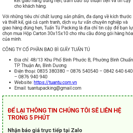
kết giao hàng đúng hẹn, đảm bảo sự thuận tiện và tin cậy
cho khách hàng.
Với những tiêu chí chất lượng sản phẩm, đa dạng về kích thước
và thiết kế, giá cả cạnh tranh, dịch vụ tư vấn chuyên nghiệp và
giao hàng đúng hẹn, Tuấn Tú Packing là địa chỉ tin cậy để bạn l
chọn mua Hộp Carton 30x15x10 cho nhu cầu đóng gói hàng hóa
của mình.
CÔNG TY CỔ PHẦN BAO BÌ GIẤY TUẤN TÚ
Địa chỉ: 48/13 Khu Phố Bình Phước B, Phường Bình Chuẩn
TP. Thuận An, Bình Dương
Điện thoại: 0835 380380 – 0876 540540 – 0842 640 640
– 0876 940 940
Website:
https://tuantu.com.vn
Email: tuantupacking@gmail.com
ĐỂ LẠI THÔNG TIN CHÚNG TÔI SẼ LIÊN HỆ
TRONG 5 PHÚT
Nhận báo giá trực tiếp tại Zalo