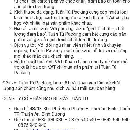
từ chất liệu carton bền và chắc chắn, đảm bảo an toàn cho
sản phẩm bên trong.
Kích thước đa dạng: Tuấn Tú Packing cung cấp nhiều loại
kích thước hộp carton, trong đó có kích thước 17x6x6 phù
hợp với nhiều loại sản phẩm khác nhau.
Giá cả cạnh tranh: Với phương châm “giá tốt nhất – chất
lượng đảm bảo”, Tuấn Tú Packing cam kết cung cấp sản
phẩm với giá cả cạnh tranh nhất trên thị trường.
Dịch vụ tốt: Với đội ngũ nhân viên nhiệt tình và chuyên
nghiệp, Tuấn Tú Packing luôn sẵn sàng hỗ trợ và giải đáp
mọi thắc mắc của khách hàng.
Hỗ trợ xuất hoá đơn VAT: Khách hàng công ty sẽ được hỗ
trợ xuất hoá đơn VAT khi mua sản phẩm tại Tuấn Tú
Packing.
Đến với Tuấn Tú Packing, bạn sẽ hoàn toàn yên tâm về chất
lượng sản phẩm cũng như dịch vụ hậu mãi sau bán hàng.
CÔNG TY CỔ PHẦN BAO BÌ GIẤY TUẤN TÚ
Địa chỉ: 48/13 Khu Phố Bình Phước B, Phường Bình Chuẩn
TP. Thuận An, Bình Dương
Điện thoại: 0835 380380 – 0876 540540 – 0842 640 640
– 0876 940 940