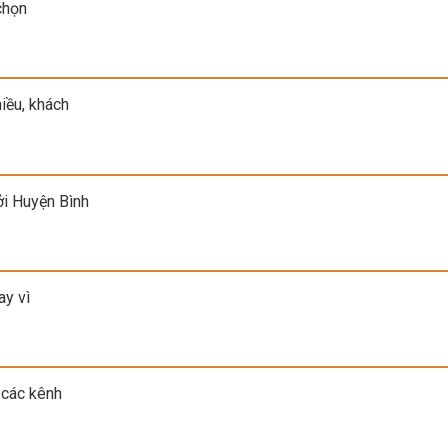
chọn
iều, khách
ởi Huyện Bình
ay vì
 các kênh