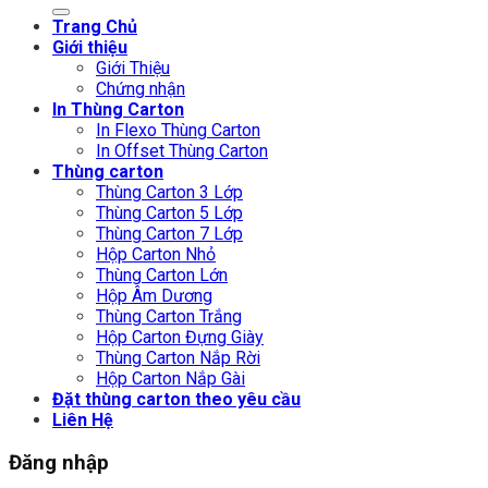
kiếm:
Trang Chủ
Giới thiệu
Giới Thiệu
Chứng nhận
In Thùng Carton
In Flexo Thùng Carton
In Offset Thùng Carton
Thùng carton
Thùng Carton 3 Lớp
Thùng Carton 5 Lớp
Thùng Carton 7 Lớp
Hộp Carton Nhỏ
Thùng Carton Lớn
Hộp Âm Dương
Thùng Carton Trắng
Hộp Carton Đựng Giày
Thùng Carton Nắp Rời
Hộp Carton Nắp Gài
Đặt thùng carton theo yêu cầu
Liên Hệ
Đăng nhập