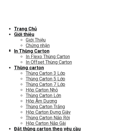
Chuyển
đến
nội
dung
Trang Chủ
Giới thiệu
Giới Thiệu
Chứng nhận
In Thùng Carton
In Flexo Thùng Carton
In Offset Thùng Carton
Thùng carton
Thùng Carton 3 Lớp
Thùng Carton 5 Lớp
Thùng Carton 7 Lớp
Hộp Carton Nhỏ
Thùng Carton Lớn
Hộp Âm Dương
Thùng Carton Trắng
Hộp Carton Đựng Giày
Thùng Carton Nắp Rời
Hộp Carton Nắp Gài
Đặt thùng carton theo yêu cầu