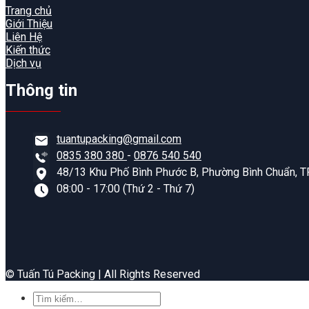
Trang chủ
Giới Thiệu
Liên Hệ
Kiến thức
Dịch vụ
Thông tin
tuantupacking@gmail.com
0835 380 380
-
0876 540 540
48/13 Khu Phố Bình Phước B, Phường Bình Chuẩn, TP
08:00 - 17:00 (Thứ 2 - Thứ 7)
©️ Tuấn Tú Packing | All Rights Reserved
Tìm