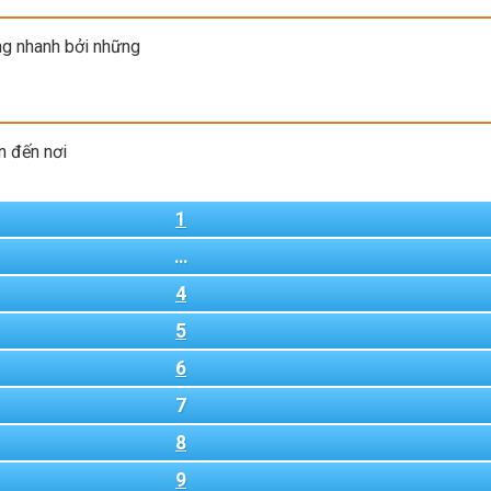
g nhanh bởi những
n đến nơi
1
…
4
5
6
7
8
9