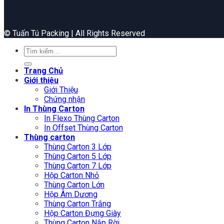
©️ Tuấn Tú Packing | All Rights Reserved
Tìm
kiếm:
Trang Chủ
Giới thiệu
Giới Thiệu
Chứng nhận
In Thùng Carton
In Flexo Thùng Carton
In Offset Thùng Carton
Thùng carton
Thùng Carton 3 Lớp
Thùng Carton 5 Lớp
Thùng Carton 7 Lớp
Hộp Carton Nhỏ
Thùng Carton Lớn
Hộp Âm Dương
Thùng Carton Trắng
Hộp Carton Đựng Giày
Thùng Carton Nắp Rời