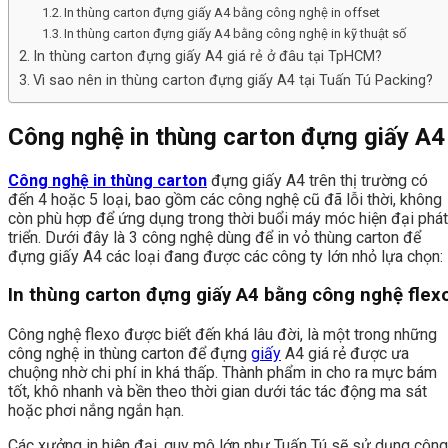
In thùng carton đựng giấy A4 bằng công nghệ in offset
In thùng carton đựng giấy A4 bằng công nghệ in kỹ thuật số
In thùng carton đựng giấy A4 giá rẻ ở đâu tại TpHCM?
Vì sao nên in thùng carton đựng giấy A4 tại Tuấn Tú Packing?
Công nghệ in thùng carton đựng giấy A4
Công nghệ in thùng carton
đựng giấy A4 trên thị trường có
đến 4 hoặc 5 loại, bao gồm các công nghệ cũ đã lỗi thời, không
còn phù hợp để ứng dụng trong thời buổi máy móc hiện đại phát
triển. Dưới đây là 3 công nghệ dùng để in vỏ thùng carton để
đựng giấy A4 các loại đang được các công ty lớn nhỏ lựa chọn:
In thùng carton đựng giấy A4 bằng công nghệ flex
Công nghệ flexo được biết đến khá lâu đời, là một trong những
công nghệ in thùng carton để đựng
giấy
A4 giá rẻ được ưa
chuộng nhờ chi phí in khá thấp. Thành phẩm in cho ra mực bám
tốt, khô nhanh và bền theo thời gian dưới tác tác động ma sát
hoặc phơi nắng ngắn hạn.
Các xưởng in hiện đại, quy mô lớn như Tuấn Tú sẽ sử dụng công