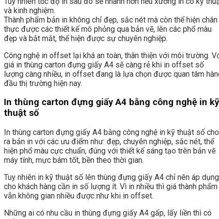
Tuy nhiên tốc độ in sau đó sẽ nhanh hơn nếu xưởng in có kỹ thu
và kinh nghiệm.
Thành phẩm bản in không chỉ đẹp, sắc nét mà còn thể hiện chân
thực được các thiết kế mô phỏng qua bản vẽ, lên các phổ màu
đẹp và bắt mắt, thể hiện được sự chuyên nghiệp.
Công nghệ in offset lại khá an toàn, thân thiện với môi trường. V
giá in thùng carton đựng giấy A4 sẽ càng rẻ khi in offset số
lượng càng nhiều, in offset đang là lựa chọn được quan tâm hàn
đầu thị trường hiện nay.
In thùng carton đựng giấy A4 bằng công nghệ in kỹ
thuật số
In thùng carton đựng giấy A4 bằng công nghệ in kỹ thuật số cho
ra bản in với các ưu điểm như: đẹp, chuyên nghiệp, sắc nét, thể
hiện phổ màu cực chuẩn, đúng với thiết kế sáng tạo trên bản vẽ
máy tính, mực bám tốt, bền theo thời gian.
Tuy nhiên in kỹ thuật số lên thùng đựng giấy A4 chỉ nên áp dụng
cho khách hàng cần in số lượng ít. Vì in nhiều thì giá thành phẩm
vẫn không gian nhiều được như khi in offset.
Những ai có nhu cầu in thùng đựng giấy A4 gấp, lấy liền thì có