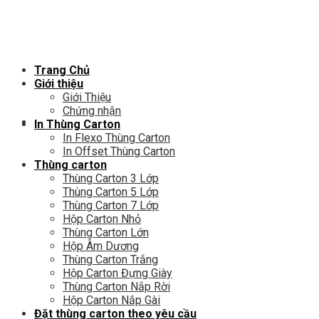
Chuyển
đến
nội
dung
Trang Chủ
Giới thiệu
Giới Thiệu
Chứng nhận
In Thùng Carton
In Flexo Thùng Carton
In Offset Thùng Carton
Thùng carton
Thùng Carton 3 Lớp
Thùng Carton 5 Lớp
Thùng Carton 7 Lớp
Hộp Carton Nhỏ
Thùng Carton Lớn
Hộp Âm Dương
Thùng Carton Trắng
Hộp Carton Đựng Giày
Thùng Carton Nắp Rời
Hộp Carton Nắp Gài
Đặt thùng carton theo yêu cầu