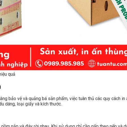
hiệu quả
n
g bảo vệ và quảng bá sản phẩm, việc tuân thủ các quy cách in ấn
ểu dáng, loại giấy và kích thước.
, gồm nắp và đáy rời nhau. Khi sử dụng chỉ cần gấp theo nếp và d