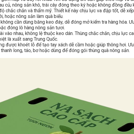
rau củ, nông sản khô, trái cây đóng theo ký hoặc không đồng đều 
 chắc chắn và thẩm mỹ. Thiết kế này chịu lực va đập tốt, dễ xế
ởi, hoặc nông sản làm quà biếu.
không cần dùng băng keo đáy, dễ đóng mở kiểm tra hàng hóa. Ưu đi
oặc đóng lô hàng nông sản tươi.
i vào nhau, không lệ thuộc keo dán. Thùng chắc chắn, chịu lực c
iệt là xuất sang Trung Quốc.
ng được khoét lỗ để tạo tay xách dễ cầm hoặc giúp thông hơi. Ư
như thanh long, táo, bơ hoặc dùng để đóng gói thùng quà nông sản.