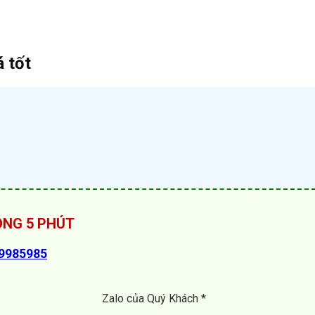
 tốt
RONG 5 PHÚT
89985985
Zalo của Quý Khách *