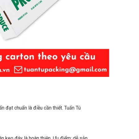
 đạt chuẩn là điều cần thiết. Tuấn Tú
án keo đáy là hoàn thiện. Ưu điểm: dễ sản