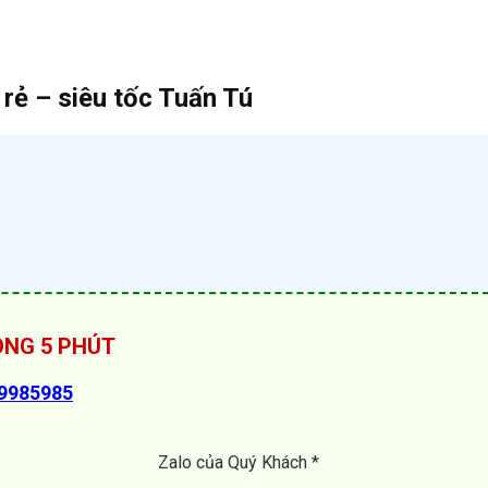
 rẻ – siêu tốc Tuấn Tú
RONG 5 PHÚT
89985985
Zalo của Quý Khách *