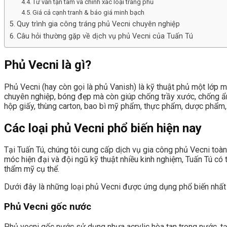
Tư vấn tận tâm và chính xác loại tráng phủ
Giá cả cạnh tranh & báo giá minh bạch
Quy trình gia công tráng phủ Vecni chuyên nghiệp
Câu hỏi thường gặp về dịch vụ phủ Vecni của Tuấn Tú
Phủ Vecni là gì?
Phủ Vecni (hay còn gọi là phủ Vanish) là kỹ thuật phủ một lớp
chuyên nghiệp, bóng đẹp mà còn giúp chống trầy xước, chống ẩm 
hộp giấy, thùng carton, bao bì mỹ phẩm, thực phẩm, dược phẩm
Các loại phủ Vecni phổ biến hiện nay
Tại Tuấn Tú, chúng tôi cung cấp dịch vụ gia công phủ Vecni toà
móc hiện đại và đội ngũ kỹ thuật nhiều kinh nghiệm, Tuấn Tú có t
thẩm mỹ cụ thể.
Dưới đây là những loại phủ Vecni được ứng dụng phổ biến nhất 
Phủ Vecni gốc nước
Phủ vecni gốc nước sử dụng nhựa acrylic hòa tan trong nước, tạo