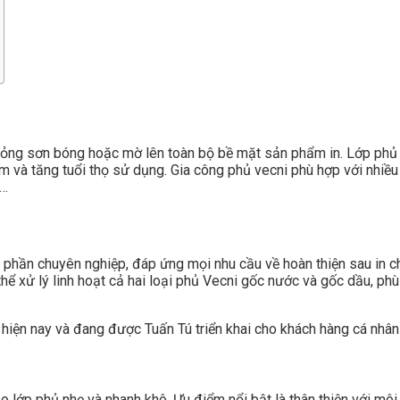
 mỏng sơn bóng hoặc mờ lên toàn bộ bề mặt sản phẩm in. Lớp phủ
và tăng tuổi thọ sử dụng. Gia công phủ vecni phù hợp với nhiều 
,…
n phần chuyên nghiệp, đáp ứng mọi nhu cầu về hoàn thiện sau in 
hể xử lý linh hoạt cả hai loại phủ Vecni gốc nước và gốc dầu, phù 
hiện nay và đang được Tuấn Tú triển khai cho khách hàng cá nhân
 lớp phủ nhẹ và nhanh khô. Ưu điểm nổi bật là thân thiện với môi