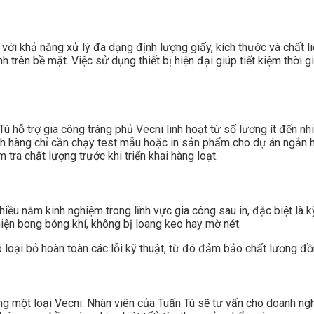
với khả năng xử lý đa dạng định lượng giấy, kích thước và chất 
trên bề mặt. Việc sử dụng thiết bị hiện đại giúp tiết kiệm thời g
ú hỗ trợ gia công tráng phủ Vecni linh hoạt từ số lượng ít đến nh
ch hàng chỉ cần chạy test mẫu hoặc in sản phẩm cho dự án ngắn h
 tra chất lượng trước khi triển khai hàng loạt.
hiều năm kinh nghiệm trong lĩnh vực gia công sau in, đặc biệt là
iện bong bóng khí, không bị loang keo hay mờ nét.
p loại bỏ hoàn toàn các lỗi kỹ thuật, từ đó đảm bảo chất lượng đồ
 một loại Vecni. Nhân viên của Tuấn Tú sẽ tư vấn cho doanh ngh