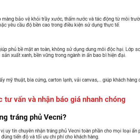
 màng bảo vệ khỏi trầy xước, thấm nước và tác động từ môi trườn
ặc yêu cầu độ bền cao trong điều kiện sử dụng thực tế.
giúp phủ bề mặt an toàn, không sử dụng dung môi độc hại. Lớp s
sản xuất xanh, bền vững trong ngành in ấn bao bì hiện đại.
giấy mỹ thuật, bìa cứng, carton lạnh, vải canvas,… giúp khách hàn
 tư vấn và nhận báo giá nhanh chóng
ông tráng phủ Vecni?
n vị uy tín chuyên nhận tráng phủ Vecni toàn phần cho mọi loại ấ
đúng tiến độ và tối ưu chi phí cho khách hàng.