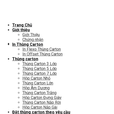
Chuyển
đến
nội
dung
Trang Chủ
Giới thiệu
Giới Thiệu
Chứng nhận
In Thùng Carton
In Flexo Thùng Carton
In Offset Thùng Carton
Thùng carton
Thùng Carton 3 Lớp
Thùng Carton 5 Lớp
Thùng Carton 7 Lớp
Hộp Carton Nhỏ
Thùng Carton Lớn
Hộp Âm Dương
Thùng Carton Trắng
Hộp Carton Đựng Giày
Thùng Carton Nắp Rời
Hộp Carton Nắp Gài
Đặt thùng carton theo yêu cầu