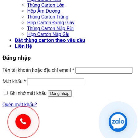
Thùng Carton Lớn
Hộp Âm Dương
Thùng Carton Trắng
Hộp Carton Đựng Giày
Thùng Carton Nắp Rời
Hộp Carton Nắp Gài
Đặt thùng carton theo yêu cầu
Liên Hệ
Đăng nhập
Tên tài khoản hoặc địa chỉ email
*
Mật khẩu
*
Ghi nhớ mật khẩu
Đăng nhập
Quên mật khẩu?