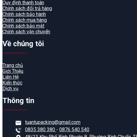
Quy định thanh toán
Chính sách đổi trả hàng
Chính sách bảo hành
Chính sách mua hàng
Chính sách bảo mật
Chính sách vận chuyển
Về chúng tôi
Trang chủ
Giới Thiệu
Liên Hệ
Kiến thức
Dịch vụ
Thông tin
tuantupacking@gmail.com
0835 380 380
-
0876 540 540
48/13 Khu Phố Bình Phước B, Phường Bình Chuẩn, TP