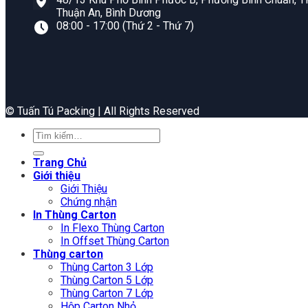
Thuận An, Bình Dương
08:00 - 17:00 (Thứ 2 - Thứ 7)
©️ Tuấn Tú Packing | All Rights Reserved
Tìm
kiếm:
Trang Chủ
Giới thiệu
Giới Thiệu
Chứng nhận
In Thùng Carton
In Flexo Thùng Carton
In Offset Thùng Carton
Thùng carton
Thùng Carton 3 Lớp
Thùng Carton 5 Lớp
Thùng Carton 7 Lớp
Hộp Carton Nhỏ